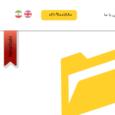
 با ما
021-91001880
RahatSabt