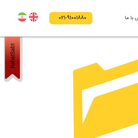
 با ما
021-91001880
RahatSabt